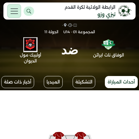
الرابطة الولائية لكرة القدم
تيزي وزو
-
-
-
المجموعة 01 - U14
الجولة 11
ضد
الوفاق ناث ايراثن
أولبيك مول
الديوان
أحداث المباراة
التشكيلة
الميديا
أخبار ذات صلة