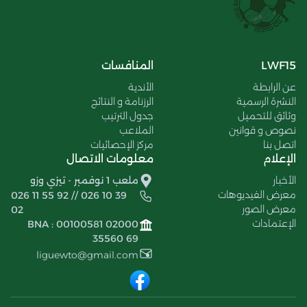
LWF15
المنافسات
عن الرابطة
الأندية
النشرة الرسمية
الرزنامة و النتائج
وثائق للتحميل
جدول الترتيب
نصوص و قوانين
الملاعب
اتصل بنا
مركز الإحصائيات
الإعلام
معلومات الاتصال
الأخبار
ملعب 1 نوفمبر - تيزي وزو
معرض الفيديوهات
026 11 55 92 // 026 10 39
معرض الصور
02
الإعتمادات
BNA : 00100581 02000
35560 69
liguewto@gmail.com