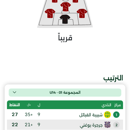
قريباً
الترتيب
المجموعة 01 - U14
ل
+/-
النقاط
مركز
النادي
27
+35
9
شبيبة القبائل
1
22
+21
9
جرجرة بوغني
2