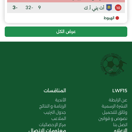
-3
-32
9
أث يني أ. ك
10
الهبوط
عرض الكل
LWF15
المنافسات
عن الرابطة
الأندية
النشرة الرسمية
الرزنامة و النتائج
وثائق للتحميل
جدول الترتيب
نصوص و قوانين
الملاعب
اتصل بنا
مركز الإحصائيات
الإعلام
معلومات الاتصال