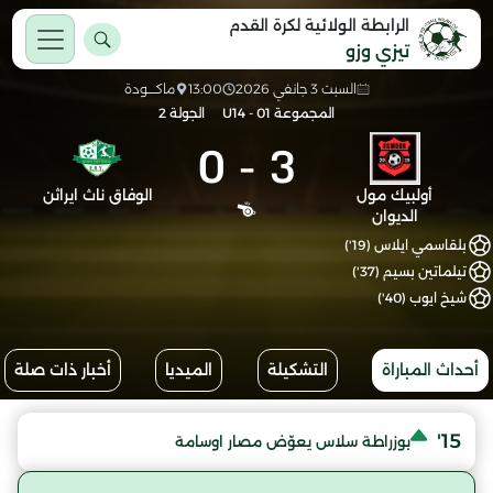
الرابطة الولائية لكرة القدم
تيزي وزو
السبت 3 جانفي 2026
13:00
ماكــــودة
المجموعة 01 - U14
الجولة 2
0
-
3
أولبيك مول
الوفاق ناث ايراثن
الديوان
بلقاسمي ايلاس (19')
تيلماتين بسيم (37')
شيخ ايوب (40')
أحداث المباراة
التشكيلة
الميديا
أخبار ذات صلة
15'
بوزراطة سلاس يعوّض مصار اوسامة