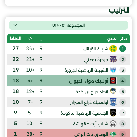
الترتيب
المجموعة 01 - U14
ل
+/-
النقاط
مركز
النادي
27
+35
9
شبيبة القبائل
1
22
+21
9
جرجرة بوغني
2
19
+10
9
الشبيبة الرياضية لجرجرة
3
18
+4
9
أولبيك مول الديوان
4
18
+12
9
إتحاد دراع بن خدة
5
10
-7
9
أولمبيك ذراع الميزان
6
9
-5
9
الجمعية الرياضية ماكودة
7
5
-10
9
شباب أيت عقواشة
8
1
-28
9
الوفاق ناث ايراثن
9