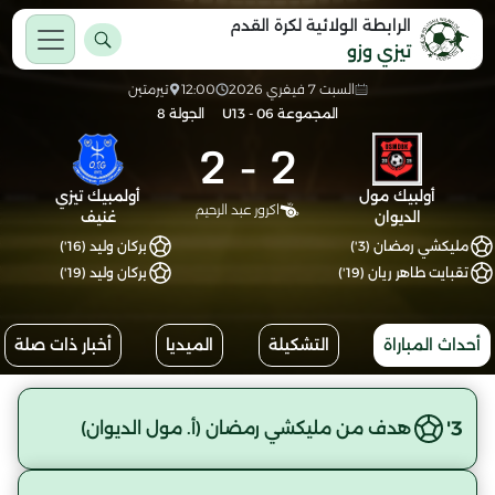
الرابطة الولائية لكرة القدم
تيزي وزو
السبت 7 فيفري 2026
12:00
تيرمتين
المجموعة 06 - U13
الجولة 8
2
-
2
أولبيك مول
أولمبيك تيزي
اكرور عبد الرحيم
الديوان
غنيف
مليكشي رمضان (3')
بركان وليد (16')
تقبايت طاهر ريان (19')
بركان وليد (19')
أحداث المباراة
التشكيلة
الميديا
أخبار ذات صلة
3'
هدف من مليكشي رمضان (أ. مول الديوان)