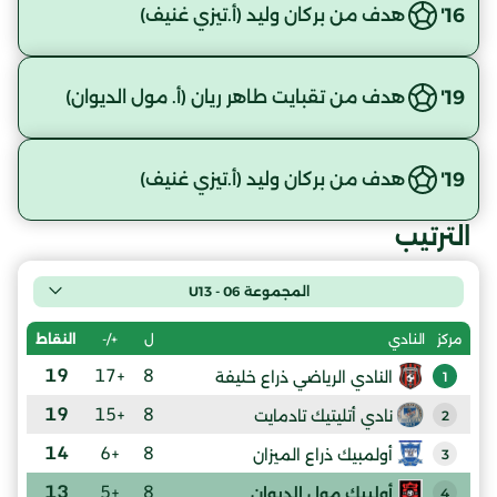
16'
هدف من بركان وليد (أ.تيزي غنيف)
19'
هدف من تقبايت طاهر ريان (أ. مول الديوان)
19'
هدف من بركان وليد (أ.تيزي غنيف)
الترتيب
المجموعة 06 - U13
ل
+/-
النقاط
مركز
النادي
19
+17
8
النادي الرياضي ذراع خليفة
1
19
+15
8
نادي أتليتيك تادمايت
2
14
+6
8
أولمبيك ذراع الميزان
3
13
+5
8
أولبيك مول الديوان
4