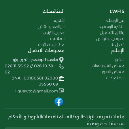
LWF15
المنافسات
عن الرابطة
الأندية
النشرة الرسمية
الرزنامة و النتائج
وثائق للتحميل
جدول الترتيب
نصوص و قوانين
الملاعب
اتصل بنا
مركز الإحصائيات
الإعلام
معلومات الاتصال
الأخبار
ملعب 1 نوفمبر - تيزي وزو
معرض الفيديوهات
026 11 55 92 // 026 10 39
معرض الصور
02
الإعتمادات
BNA : 00100581 02000
35560 69
liguewto@gmail.com
ملفات تعريف الإرتباط
الوظائف
المناقصات
الشروط و الأحكام
سياسة الخصوصية