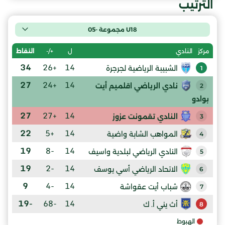
الترتيب
U18 مجموعة -05
ل
+/-
النقاط
مركز
النادي
34
+26
14
الشبيبة الرياضية لجرجرة
1
27
+24
14
نادي الرياضي اقلميم أيت
2
بوادو
27
+27
14
النادي تقمونت عزوز
3
22
+5
14
المواهب الشابة واضية
4
19
-8
14
النادي الرياضي لبلدية واسيف
5
19
-2
14
الاتحاد الرياضي أسي يوسف
6
9
-4
14
شباب أيت عقواشة
7
-19
-68
14
أث يني أ. ك
8
الهبوط