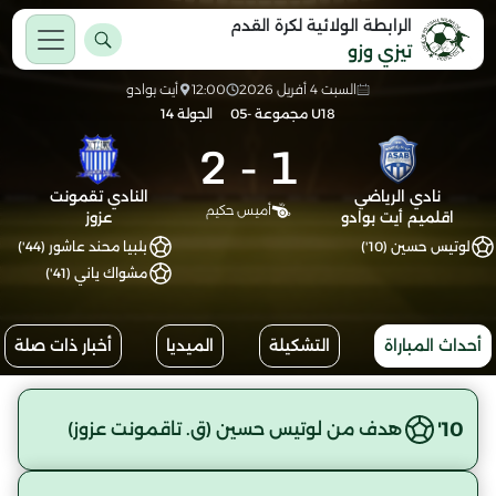
الرابطة الولائية لكرة القدم
تيزي وزو
السبت 4 أفريل 2026
12:00
أيت بوادو
U18 مجموعة -05
الجولة 14
2
-
1
نادي الرياضي
النادي تقمونت
أميس حكيم
اقلميم أيت بوادو
عزوز
لوتيس حسين (10')
بلبيا محند عاشور (44')
مشواك ياني (41')
أحداث المباراة
التشكيلة
الميديا
أخبار ذات صلة
10'
هدف من لوتيس حسين (ق. تاقمونت عزوز)