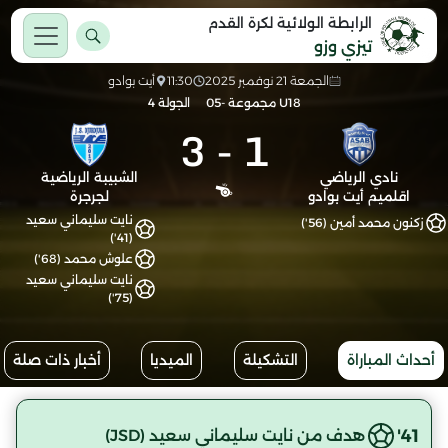
الرابطة الولائية لكرة القدم
تيزي وزو
الجمعة 21 نوفمبر 2025
11:30
أيت بوادو
U18 مجموعة -05
الجولة 4
3
-
1
نادي الرياضي
الشبيبة الرياضية
اقلميم أيت بوادو
لجرجرة
نايت سليماني سعيد
زكنون محمد أمين (56')
(41')
علوش محمد (68')
نايت سليماني سعيد
(75')
أحداث المباراة
التشكيلة
الميديا
أخبار ذات صلة
41'
هدف من نايت سليماني سعيد (JSD)