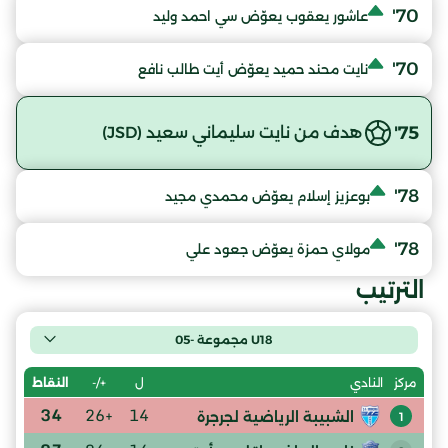
70'
عاشور يعقوب يعوّض سي احمد وليد
70'
نايت محند حميد يعوّض أيت طالب نافع
75'
هدف من نايت سليماني سعيد (JSD)
78'
بوعزيز إسلام يعوّض محمدي مجيد
78'
مولاي حمزة يعوّض جعود علي
الترتيب
U18 مجموعة -05
ل
+/-
النقاط
مركز
النادي
34
+26
14
الشبيبة الرياضية لجرجرة
1