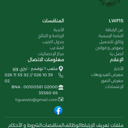
LWF15
المنافسات
عن الرابطة
الأندية
النشرة الرسمية
الرزنامة و النتائج
وثائق للتحميل
جدول الترتيب
نصوص و قوانين
الملاعب
اتصل بنا
مركز الإحصائيات
الإعلام
معلومات الاتصال
الأخبار
ملعب 1 نوفمبر - تيزي وزو
معرض الفيديوهات
026 11 55 92 // 026 10 39
معرض الصور
02
الإعتمادات
BNA : 00100581 02000
35560 69
liguewto@gmail.com
ملفات تعريف الإرتباط
الوظائف
المناقصات
الشروط و الأحكام