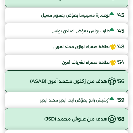
45'
بوعمارة مسينيسا يعوّض زعموم مسيل
45'
طارب يونس يعوّض اعبادن يونس
48'
بطاقة صفراء لوازي محند لعربي
54'
بطاقة صفراء لشرياف أمين
56'
هدف من زكنون محمد أمين (ASAB)
59'
أوشيش رابح يعوّض ايت ايدير محند ايدير
68'
هدف من علوش محمد (JSD)