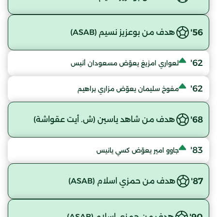
56'
هدف من بوعزيز نسيم (ASAB)
62'
لعواري امزيغ يعوّض مسعودان أنيس
62'
مفوخ سليمان يعوّض مزاري براهيم
68'
هدف من شاهد ياسين (ش. أيت عقواشة)
83'
جاوو امير يعوّض كسي يانيس
87'
هدف من حمزي اسلام (ASAB)
90'
هدف من حمزي اسلام (ASAB)