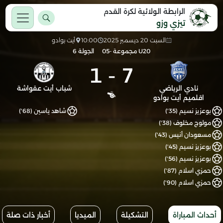
الرابطة الولائية لكرة القدم
تيزي وزو
السبت 20 ديسمبر 2025
10:00
أيت بوادو
U20 مجموعة -05
الجولة 6
1
-
7
نادي الرياضي
شباب أيت عقواشة
اقلميم أيت بوادو
بوعزيز نسيم (35')
شاهد ياسين (68')
مولوج مخلوف (38')
مسعودان أنيس (43')
بوعزيز نسيم (45')
بوعزيز نسيم (56')
حمزي اسلام (87')
حمزي اسلام (90')
أحداث المباراة
التشكيلة
الميديا
أخبار ذات صلة