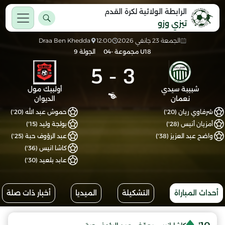
الرابطة الولائية لكرة القدم
تيزي وزو
الجمعة 23 جانفي 2026
12:00
Draa Ben Khedda
U18 مجموعة -04
الجولة 9
5
-
3
شبيبة سيدي
أولبيك مول
نعمان
الديوان
شرفاوي ريان (20')
حموش عبد الله (20')
أمزيان أنيس (28')
بولجة وليد (15')
واضح عبد العزيز (38')
عبد الرؤوف حبة (25')
كاشا انيس (36')
عابد بلعيد (30')
أحداث المباراة
التشكيلة
الميديا
أخبار ذات صلة