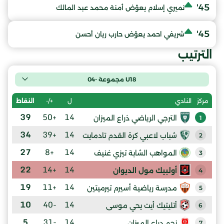
45'
نميري إسلام يعوّض أمنة محمد عبد المالك
45'
شريفي احمد يعوّض حارب ريان أحسن
الترتيب
U18 مجموعة -04
ل
+/-
النقاط
مركز
النادي
39
+50
14
الترجي الرياضي ذراع الميزان
1
34
+39
14
شباب لاعبي كرة القدم تادمايت
2
27
+8
14
المواهب الشابة تيزي غنيف
3
22
+14
14
أولبيك مول الديوان
4
19
+11
14
مدرسة رياضية أسيرم تيرميتين
5
10
-40
14
أتليتيك أيت يحي موسى
6
5
-31
14
نجم دراع الميزان
7