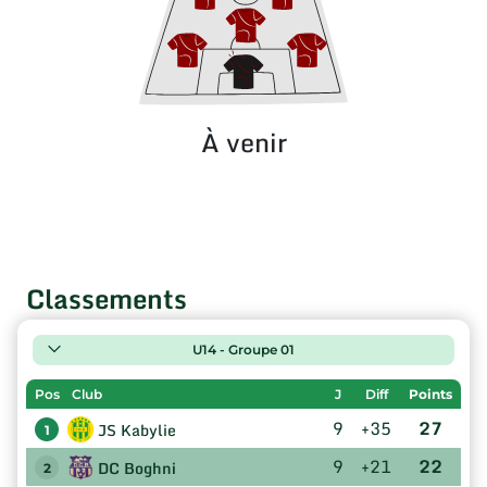
À venir
Classements
U14 - Groupe 01
Pos
Club
J
Diff
Points
9
+35
27
JS Kabylie
1
9
+21
22
DC Boghni
2