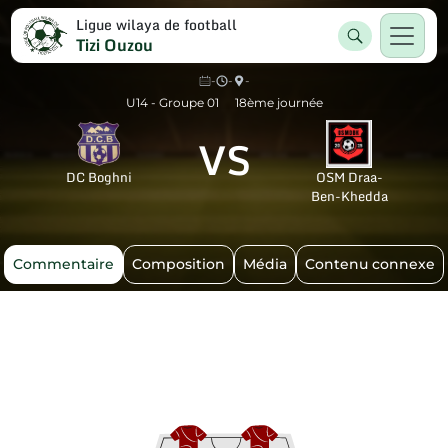
Ligue wilaya de football
Tizi Ouzou
-
-
-
U14 - Groupe 01
18ème journée
VS
DC Boghni
OSM Draa-
Ben-Khedda
Commentaire
Composition
Média
Contenu connexe