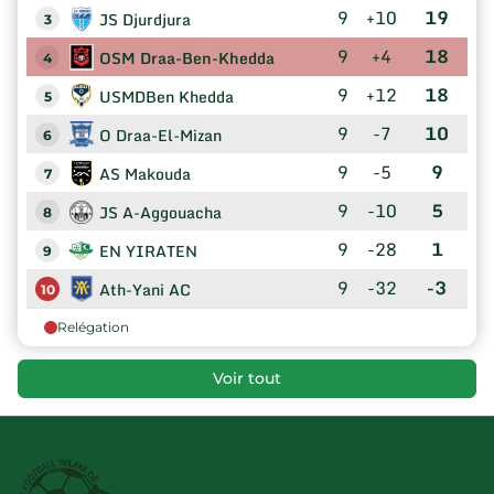
9
+10
19
JS Djurdjura
3
9
+4
18
OSM Draa-Ben-Khedda
4
9
+12
18
USMDBen Khedda
5
9
-7
10
O Draa-El-Mizan
6
9
-5
9
AS Makouda
7
9
-10
5
JS A-Aggouacha
8
9
-28
1
EN YIRATEN
9
9
-32
-3
Ath-Yani AC
10
Relégation
Voir tout