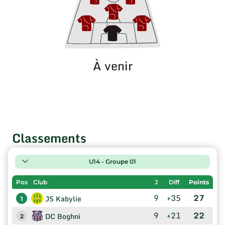
À venir
Classements
U14 - Groupe 01
Pos
Club
J
Diff
Points
9
+35
27
JS Kabylie
1
9
+21
22
DC Boghni
2