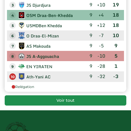
9
+10
19
JS Djurdjura
3
9
+4
18
OSM Draa-Ben-Khedda
4
9
+12
18
USMDBen Khedda
5
9
-7
10
O Draa-El-Mizan
6
9
-5
9
AS Makouda
7
9
-10
5
JS A-Aggouacha
8
9
-28
1
EN YIRATEN
9
9
-32
-3
Ath-Yani AC
10
Relégation
Voir tout