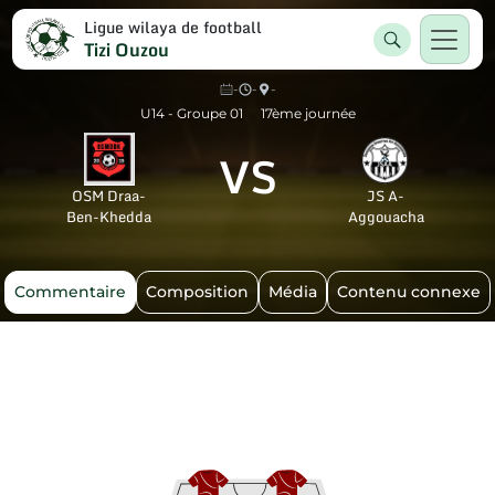
Ligue wilaya de football
Tizi Ouzou
-
-
-
U14 - Groupe 01
17ème journée
VS
OSM Draa-
JS A-
Ben-Khedda
Aggouacha
Commentaire
Composition
Média
Contenu connexe