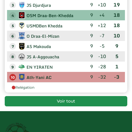
9
+10
19
JS Djurdjura
3
9
+4
18
OSM Draa-Ben-Khedda
4
9
+12
18
USMDBen Khedda
5
9
-7
10
O Draa-El-Mizan
6
9
-5
9
AS Makouda
7
9
-10
5
JS A-Aggouacha
8
9
-28
1
EN YIRATEN
9
9
-32
-3
Ath-Yani AC
10
Relégation
Voir tout