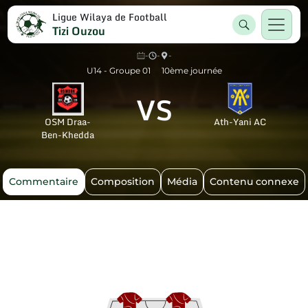
Ligue Wilaya de Football
Tizi Ouzou
-
-
-
U14 - Groupe 01
10ème journée
VS
OSM Draa-
Ath-Yani AC
Ben-Khedda
Commentaire
Composition
Média
Contenu connexe