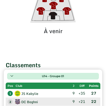
À venir
Classements
U14 - Groupe 01
Pos
Club
J
Diff
Points
9
+35
27
JS Kabylie
1
9
+21
22
DC Boghni
2