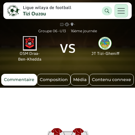
Ligue wilaya de football
Tizi Ouzou
-
-
-
Groupe 06 -U13
16ème journée
VS
OSM Draa-
JT Tizi-Gheniff
Ben-Khedda
Commentaire
Composition
Média
Contenu connexe