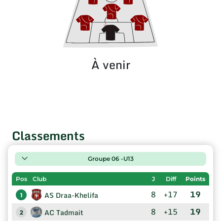
À venir
Classements
Groupe 06 -U13
Pos
Club
J
Diff
Points
8
+17
19
AS Draa-Khelifa
1
8
+15
19
AC Tadmait
2