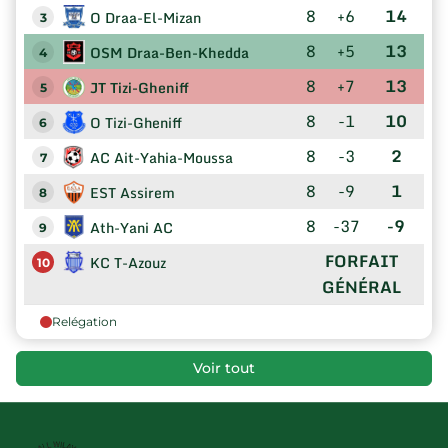
8
+6
14
O Draa-El-Mizan
3
8
+5
13
OSM Draa-Ben-Khedda
4
8
+7
13
JT Tizi-Gheniff
5
8
-1
10
O Tizi-Gheniff
6
8
-3
2
AC Ait-Yahia-Moussa
7
8
-9
1
EST Assirem
8
8
-37
-9
Ath-Yani AC
9
FORFAIT
KC T-Azouz
10
GÉNÉRAL
Relégation
Voir tout