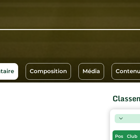
aire
Composition
Média
Contenu
Classe
Pos
Club