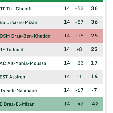
14
+53
36
JT Tizi-Gheniff
14
+57
36
ES Draa-El-Mizan
14
+15
25
OSM Draa-Ben-Khedda
14
+8
22
JF Tadmaït
14
-23
17
AC Ait-Yahia-Moussa
14
-1
14
EST Assirem
14
-67
-7
JS Sidi-Naamane
14
-42
-42
E Draa-El-Mizan