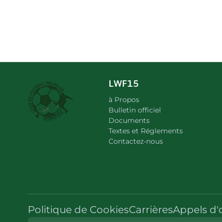
LWF15
à Propos
Bulletin officiel
Documents
Textes et Réglements
Contactez-nous
Politique de Cookies
Carrières
Appels d'