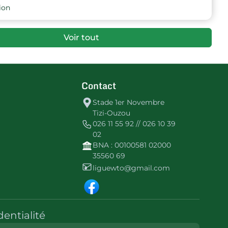
ion
Voir tout
Contact
Stade 1er Novembre
Tizi-Ouzou
026 11 55 92 // 026 10 39
02
BNA : 00100581 02000
35560 69
liguewto@gmail.com
dentialité