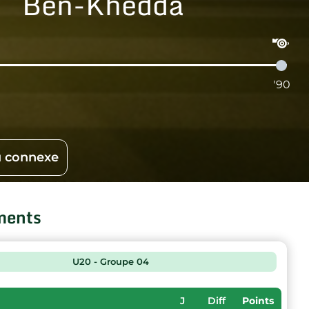
Ben-Khedda
'90
 connexe
ments
U20 - Groupe 04
J
Diff
Points