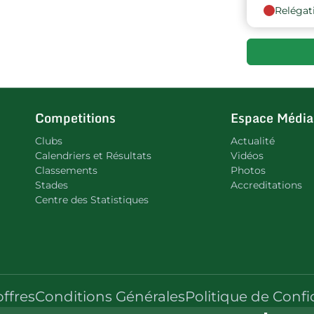
Relégat
Competitions
Espace Média
Clubs
Actualité
Calendriers et Résultats
Vidéos
Classements
Photos
Stades
Accreditations
Centre des Statistiques
offres
Conditions Générales
Politique de Confi