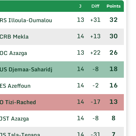
J
Diff
Points
13
+31
32
RS Illoula-Oumalou
14
+13
30
CRB Mekla
13
+22
26
OC Azazga
14
-8
18
US Djemaa-Saharidj
14
-2
16
ES Azeffoun
14
-17
13
O Tizi-Rached
14
-8
8
JST Azazga
14
-31
7
JS Tala-Tegana