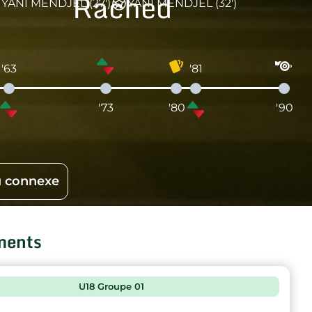
Rached
YANI MENDJEL (27')
YANI MENDJEL (32')
'63
'81
'73
'80
'90
 connexe
ments
U18 Groupe 01