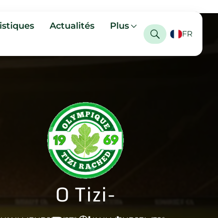
istiques
Actualités
Plus
FR
O Tizi-