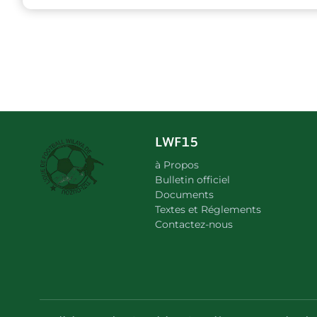
LWF15
à Propos
Bulletin officiel
Documents
Textes et Réglements
Contactez-nous