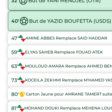
32'
But de YANI MENDJEL (OTR)
40'
But de YAZID BOUFETTA (USDS)
47'
AMINE ABBES Remplace SAID HADDAR
59'
ELYAS SAHEB Remplace FOUAD ATEK
63'
MOULOUD AMARA Remplace AHMED BE
73'
KOCEILA ZEKHMI Remplace M'HAMED YA
80'
Carton Jaune pour AMRANE TAMERT suite 
81'
MOHAND DOUKI Remplace MEHENA LOUC