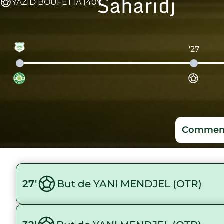
Saharidj
YAZID BOUFETTA (40')
'27
Comment
27'
But de YANI MENDJEL (OTR)