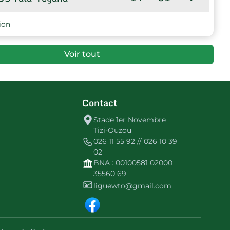
ion
Voir tout
Contact
Stade 1er Novembre
Tizi-Ouzou
026 11 55 92 // 026 10 39
02
BNA : 00100581 02000
35560 69
liguewto@gmail.com