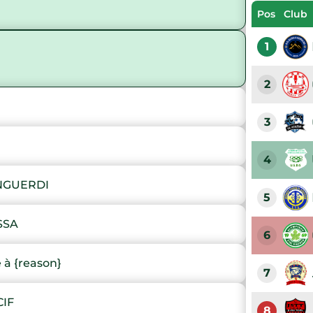
Pos
Club
1
2
3
4
NGUERDI
5
SSA
6
à {reason}
7
IF
8