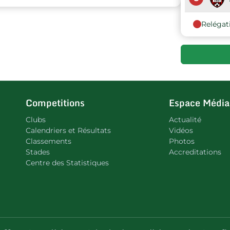
Relégat
Competitions
Espace Média
Clubs
Actualité
Calendriers et Résultats
Vidéos
Classements
Photos
Stades
Accreditations
Centre des Statistiques