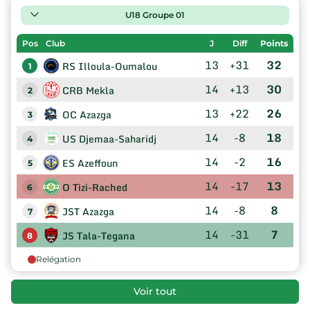
U18 Groupe 01
Pos
Club
J
Diff
Points
13
+31
32
RS Illoula-Oumalou
1
14
+13
30
CRB Mekla
2
13
+22
26
OC Azazga
3
14
-8
18
US Djemaa-Saharidj
4
14
-2
16
ES Azeffoun
5
14
-17
13
O Tizi-Rached
6
14
-8
8
JST Azazga
7
14
-31
7
JS Tala-Tegana
8
Relégation
Voir tout