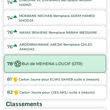
ZINEDINE EL DJENNADI Remplace NASSIM
74'
HAMIZI
MOKRANE NECHAB Remplace ADEM HAMED
74'
KHODJA
76'
MAYAS IBSAIENE Remplace RABAH IBESSAINE
ABDERRAHMANE AREZKI Remplace GHLES
76'
AMADAS
78'
But de MEHENA LOUCIF (OTR)
81'
Carton Jaune pour ELYAS SAHEB suite à {reason}
82'
Carton Jaune pour LYES AKILI suite à {reason}
Classements