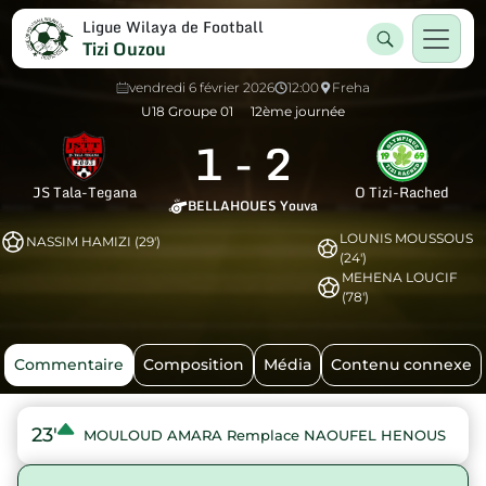
Ligue Wilaya de Football
Tizi Ouzou
vendredi 6 février 2026
12:00
Freha
U18 Groupe 01
12ème journée
1
-
2
JS Tala-Tegana
O Tizi-Rached
BELLAHOUES Youva
LOUNIS MOUSSOUS
NASSIM HAMIZI (29')
(24')
MEHENA LOUCIF
(78')
Commentaire
Composition
Média
Contenu connexe
23'
MOULOUD AMARA Remplace NAOUFEL HENOUS