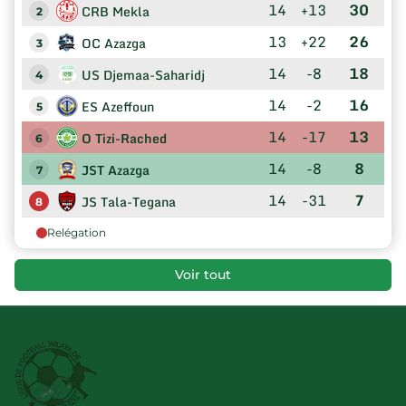
14
+13
30
CRB Mekla
2
13
+22
26
OC Azazga
3
14
-8
18
US Djemaa-Saharidj
4
14
-2
16
ES Azeffoun
5
14
-17
13
O Tizi-Rached
6
14
-8
8
JST Azazga
7
14
-31
7
JS Tala-Tegana
8
Relégation
Voir tout