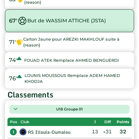
{reason}
67'
But de WASSIM ATTICHE (JSTA)
Carton Jaune pour AREZKI MAKHLOUF suite à
71'
{reason}
74'
FOUAD ATEK Remplace AHMED BENGUERDI
LOUNIS MOUSSOUS Remplace ADEM HAMED
76'
KHODJA
Classements
U18 Groupe 01
Pos
Club
J
Diff
Points
13
+31
32
RS Illoula-Oumalou
1