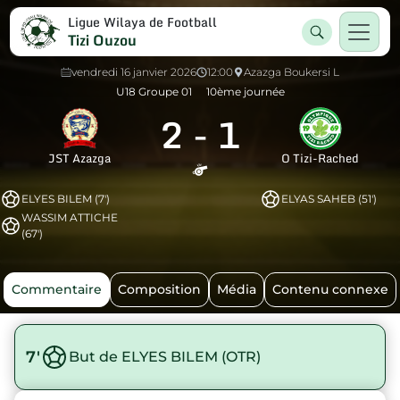
Ligue Wilaya de Football
Tizi Ouzou
vendredi 16 janvier 2026
12:00
Azazga Boukersi L
U18 Groupe 01
10ème journée
2
-
1
JST Azazga
O Tizi-Rached
ELYES BILEM (7')
ELYAS SAHEB (51')
WASSIM ATTICHE
(67')
Commentaire
Composition
Média
Contenu connexe
7'
But de ELYES BILEM (OTR)