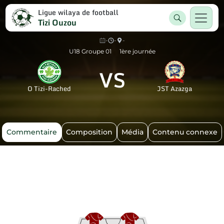
Ligue wilaya de football
Tizi Ouzou
-
-
-
U18 Groupe 01
1ère journée
VS
O Tizi-Rached
JST Azazga
Commentaire
Composition
Média
Contenu connexe