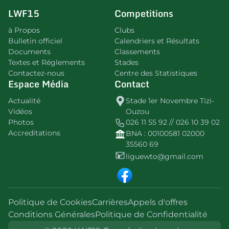
LWF15
Competitions
à Propos
Clubs
Bulletin officiel
Calendriers et Résultats
Documents
Classements
Textes et Réglements
Stades
Contactez-nous
Centre des Statistiques
Espace Média
Contact
Actualité
Stade 1er Novembre Tizi-
Vidéos
Ouzou
Photos
026 11 55 92 // 026 10 39 02
Accreditations
BNA : 00100581 02000
35560 69
liguewto@gmail.com
Politique de Cookies
Carrières
Appels d'offres
Conditions Générales
Politique de Confidentialité