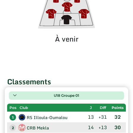
À venir
Classements
U18 Groupe 01
Pos
Club
J
Diff
Points
13
+31
32
RS Illoula-Oumalou
1
14
+13
30
CRB Mekla
2