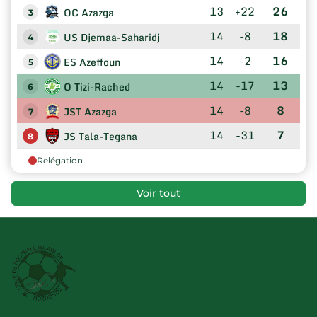
13
+22
26
OC Azazga
3
14
-8
18
US Djemaa-Saharidj
4
14
-2
16
ES Azeffoun
5
14
-17
13
O Tizi-Rached
6
14
-8
8
JST Azazga
7
14
-31
7
JS Tala-Tegana
8
Relégation
Voir tout