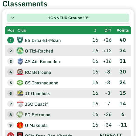
Classements
HONNEUR Groupe "B"
Pos
Club
J
Diff
Points
16
+26
40
ES Draa-El-Mizan
1
16
+12
34
O Tizi-Rached
2
16
+16
31
AS Ait-Bouaddou
3
16
+8
30
RC Betrouna
4
16
+8
24
CS Ihasnaouene
5
16
-3
15
JT Ouadhias
6
16
-7
14
JSC Ouacif
7
16
-26
6
FC Betrouna
8
16
-34
-11
O Makouda
9
FORFAIT
OSM Draa-Ben-Khedda
10