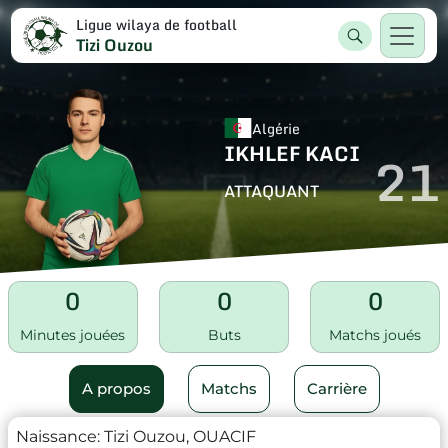
Ligue wilaya de football
Tizi Ouzou
Algérie
IKHLEF KACI
21
ATTAQUANT
0
0
0
Minutes jouées
Buts
Matchs joués
A propos
Matchs
Carrière
Naissance:
Tizi Ouzou, OUACIF