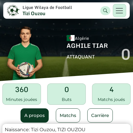
Ligue Wilaya de Football
Tizi Ouzou
Algérie
AGHILE TIAR
0
ATTAQUANT
360
0
4
Minutes jouées
Buts
Matchs joués
A propos
Matchs
Carrière
Naissance:
Tizi Ouzou, TIZI OUZOU