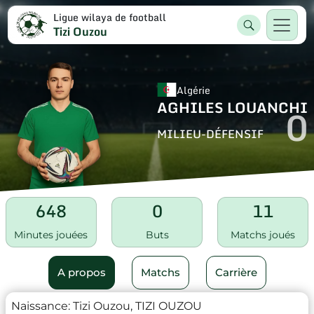
Ligue wilaya de football
Tizi Ouzou
Algérie
AGHILES LOUANCHI
0
MILIEU-DÉFENSIF
648
0
11
Minutes jouées
Buts
Matchs joués
A propos
Matchs
Carrière
Naissance:
Tizi Ouzou, TIZI OUZOU