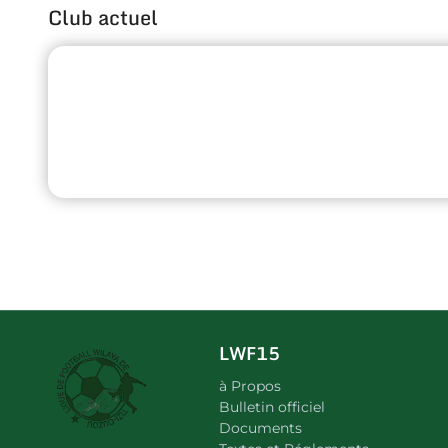
Club actuel
LWF15
à Propos
Bulletin officiel
Documents