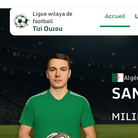
Ligue wilaya de
Accueil
football
Tizi Ouzou
Algé
SA
MILI