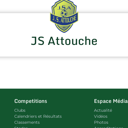
JS Attouche
Competitions
Espace Média
Clubs
Actualité
Calendriers et Résultats
Vidéos
Classements
Photos