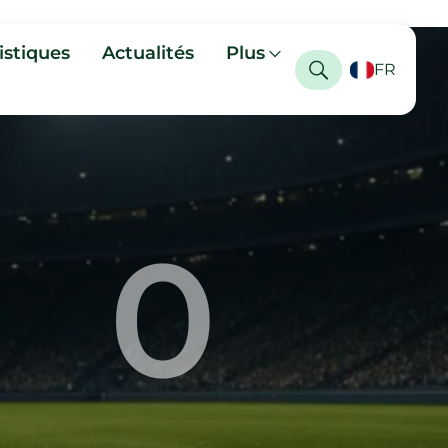
istiques
Actualités
Plus
FR
0