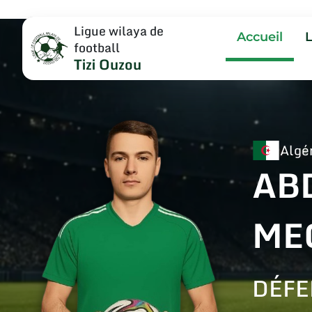
Ligue wilaya de
Accueil
football
Tizi Ouzou
Algé
AB
ME
DÉFE