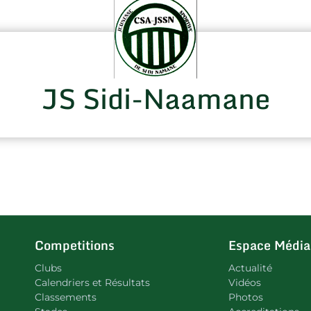
JS Sidi-Naamane
Competitions
Espace Média
Clubs
Actualité
Calendriers et Résultats
Vidéos
Classements
Photos