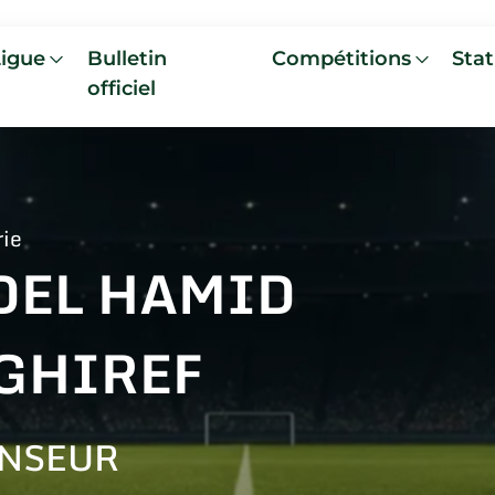
Ligue
Bulletin
Compétitions
Stat
officiel
rie
DEL HAMID
GHIREF
NSEUR