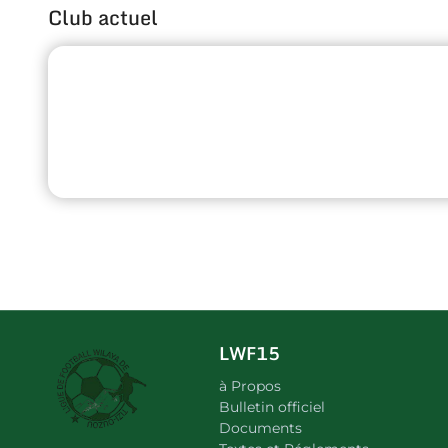
Club actuel
LWF15
à Propos
Bulletin officiel
Documents