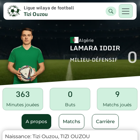
Ligue wilaya de football
Tizi Ouzou
Algérie
LAMARA IDDIR
0
MILIEU-DÉFENSIF
363
0
9
Minutes jouées
Buts
Matchs joués
A propos
Matchs
Carrière
Naissance:
Tizi Ouzou, TIZI OUZOU