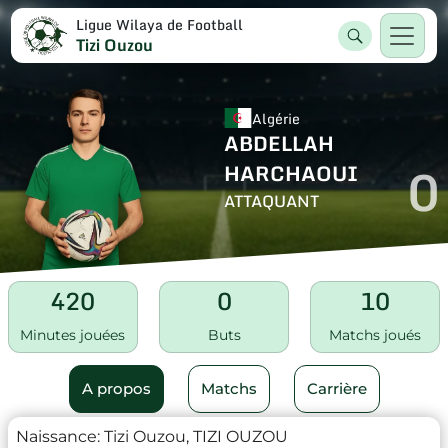
Ligue Wilaya de Football
Tizi Ouzou
Algérie
ABDELLAH
0
HARCHAOUI
ATTAQUANT
420
0
10
Minutes jouées
Buts
Matchs joués
A propos
Matchs
Carrière
Naissance:
Tizi Ouzou, TIZI OUZOU