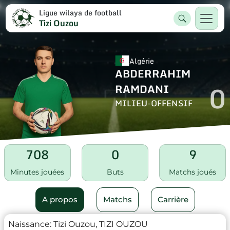
Ligue wilaya de football
Tizi Ouzou
Algérie
ABDERRAHIM
0
RAMDANI
MILIEU-OFFENSIF
708
0
9
Minutes jouées
Buts
Matchs joués
A propos
Matchs
Carrière
Naissance:
Tizi Ouzou, TIZI OUZOU