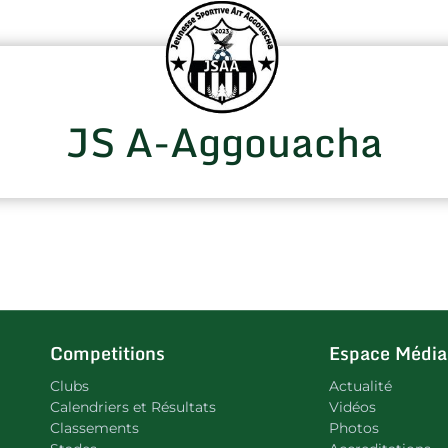
JS A-Aggouacha
Competitions
Espace Média
Clubs
Actualité
Calendriers et Résultats
Vidéos
Classements
Photos