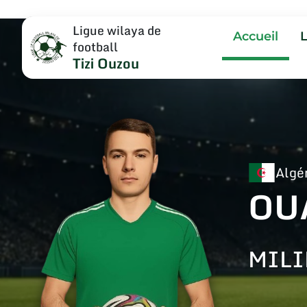
Ligue wilaya de
Accueil
football
Tizi Ouzou
Algé
OU
MILI