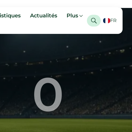
istiques
Actualités
Plus
FR
0