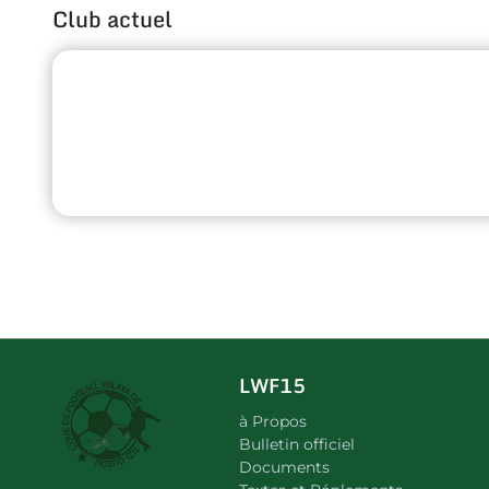
Club actuel
LWF15
à Propos
Bulletin officiel
Documents