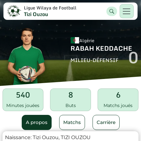
Ligue Wilaya de Football
Tizi Ouzou
Algérie
RABAH KEDDACHE
0
MILIEU-DÉFENSIF
540
8
6
Minutes jouées
Buts
Matchs joués
A propos
Matchs
Carrière
Naissance:
Tizi Ouzou, TIZI OUZOU