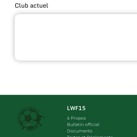
Club actuel
LWF15
à Propos
Bulletin officiel
Documents