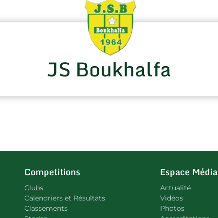
JS Boukhalfa
Competitions
Espace Média
Clubs
Actualité
Calendriers et Résultats
Vidéos
Classements
Photos