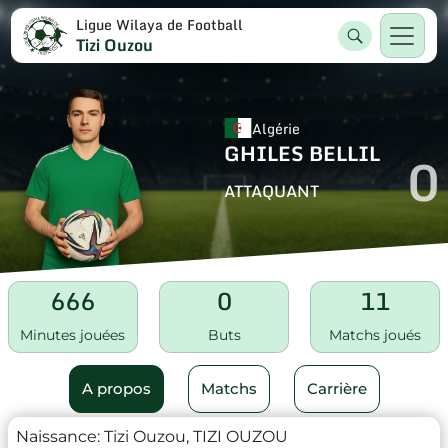
Ligue Wilaya de Football
Tizi Ouzou
Algérie
GHILES BELLIL
0
ATTAQUANT
666
0
11
Minutes jouées
Buts
Matchs joués
A propos
Matchs
Carrière
Naissance:
Tizi Ouzou, TIZI OUZOU