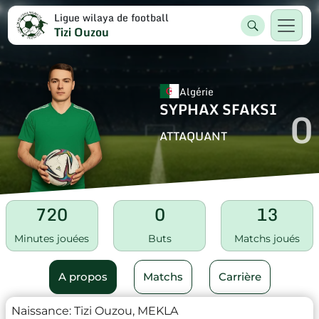
Ligue wilaya de football
Tizi Ouzou
Algérie
SYPHAX SFAKSI
0
ATTAQUANT
720
0
13
Minutes jouées
Buts
Matchs joués
A propos
Matchs
Carrière
Naissance:
Tizi Ouzou, MEKLA