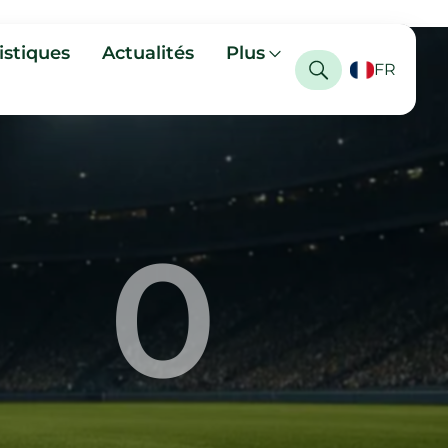
istiques
Actualités
Plus
FR
0