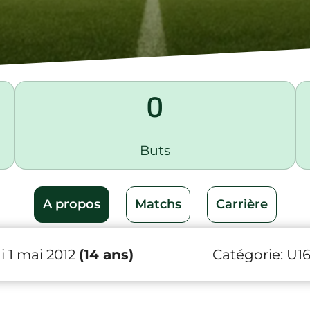
0
Buts
A propos
Matchs
Carrière
 1 mai 2012
(14 ans)
Catégorie:
U1