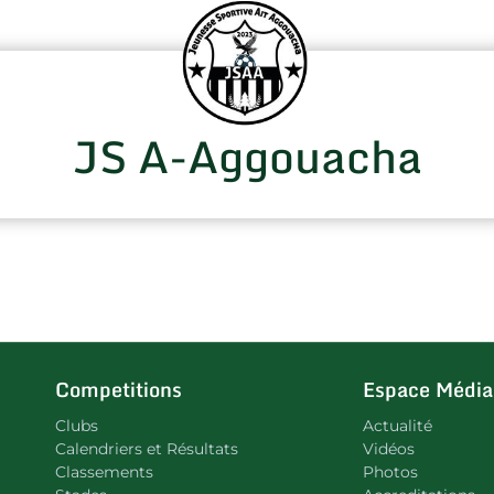
JS A-Aggouacha
Competitions
Espace Média
Clubs
Actualité
Calendriers et Résultats
Vidéos
Classements
Photos