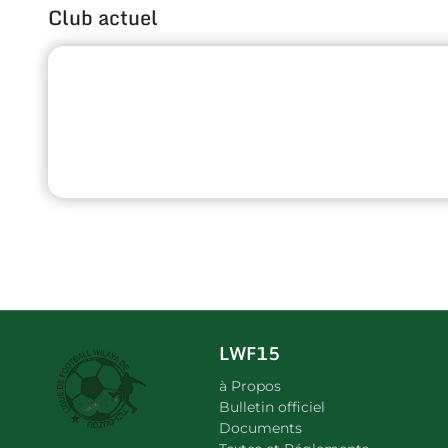
Club actuel
LWF15
à Propos
Bulletin officiel
Documents