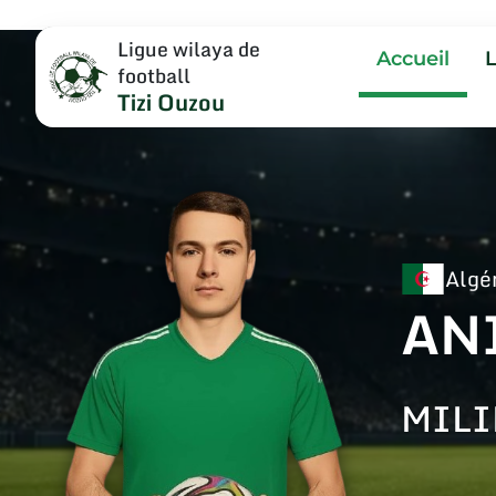
Ligue wilaya de
Accueil
football
Tizi Ouzou
Algé
AN
MILI