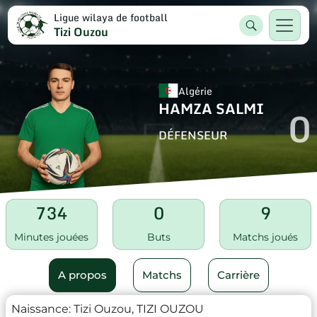
Ligue wilaya de football
Tizi Ouzou
Algérie
HAMZA SALMI
0
DÉFENSEUR
734
0
9
Minutes jouées
Buts
Matchs joués
A propos
Matchs
Carrière
Naissance:
Tizi Ouzou, TIZI OUZOU