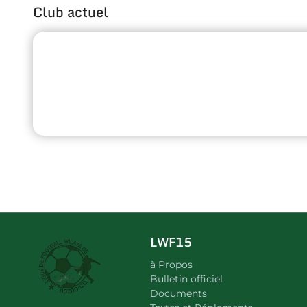
Club actuel
LWF15
à Propos
Bulletin officiel
Documents