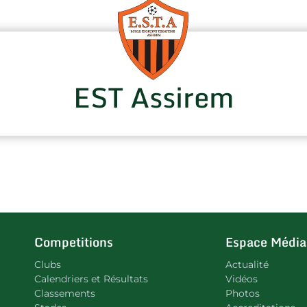
EST Assirem
Competitions
Espace Média
Clubs
Actualité
Calendriers et Résultats
Vidéos
Classements
Photos