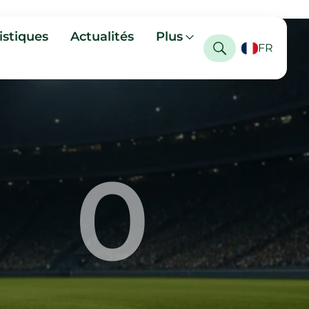
istiques
Actualités
Plus
FR
0