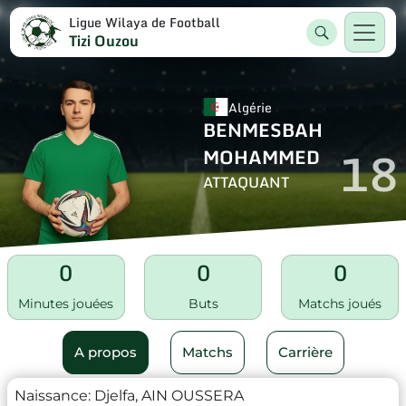
Ligue Wilaya de Football
Tizi Ouzou
Algérie
BENMESBAH
18
MOHAMMED
ATTAQUANT
0
0
0
Minutes jouées
Buts
Matchs joués
A propos
Matchs
Carrière
Naissance:
Djelfa, AIN OUSSERA