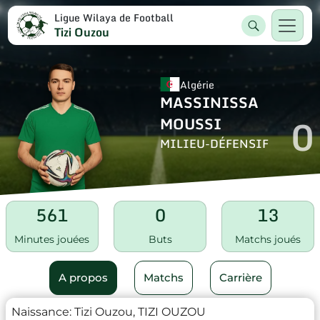
Ligue Wilaya de Football
Tizi Ouzou
Algérie
MASSINISSA
0
MOUSSI
MILIEU-DÉFENSIF
561
0
13
Minutes jouées
Buts
Matchs joués
A propos
Matchs
Carrière
Naissance:
Tizi Ouzou, TIZI OUZOU