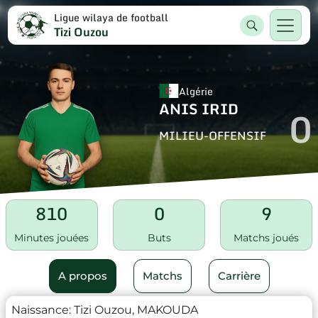
Ligue wilaya de football
Tizi Ouzou
Algérie
ANIS IRID
0
MILIEU-OFFENSIF
810
0
9
Minutes jouées
Buts
Matchs joués
A propos
Matchs
Carrière
Naissance:
Tizi Ouzou, MAKOUDA