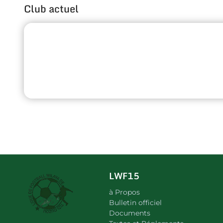
Club actuel
LWF15
à Propos
Bulletin officiel
Documents