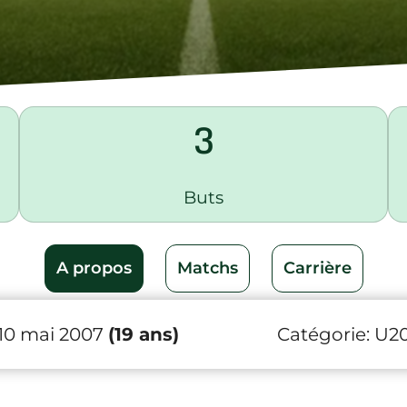
3
Buts
A propos
Matchs
Carrière
 10 mai 2007
(19 ans)
Catégorie:
U2