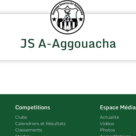
JS A-Aggouacha
Competitions
Espace Média
Clubs
Actualité
Calendriers et Résultats
Vidéos
Classements
Photos