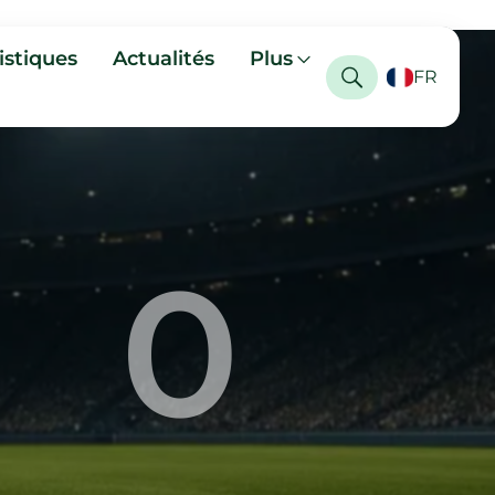
istiques
Actualités
Plus
FR
0