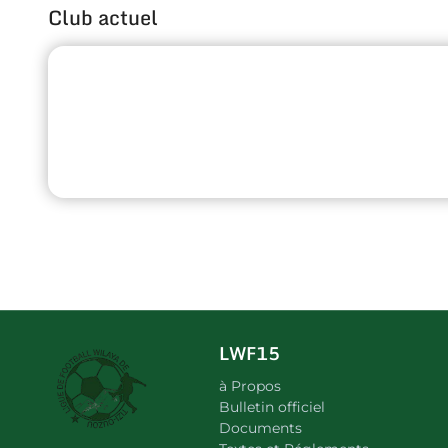
Club actuel
LWF15
à Propos
Bulletin officiel
Documents