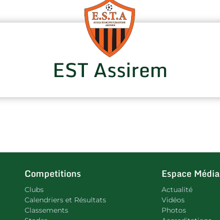
EST Assirem
Competitions
Espace Média
Clubs
Actualité
Calendriers et Résultats
Vidéos
Classements
Photos