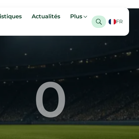
istiques
Actualités
Plus
FR
0