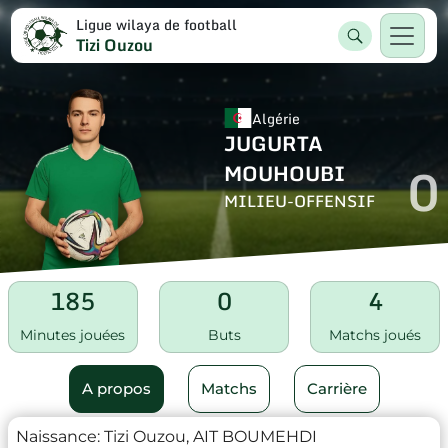
Ligue wilaya de football
Tizi Ouzou
Algérie
JUGURTA
0
MOUHOUBI
MILIEU-OFFENSIF
185
0
4
Minutes jouées
Buts
Matchs joués
A propos
Matchs
Carrière
Naissance:
Tizi Ouzou, AIT BOUMEHDI