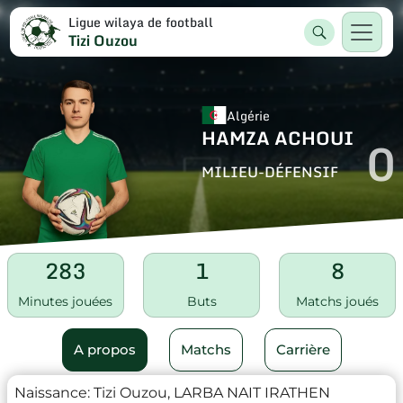
Ligue wilaya de football
Tizi Ouzou
Algérie
HAMZA ACHOUI
0
MILIEU-DÉFENSIF
283
1
8
Minutes jouées
Buts
Matchs joués
A propos
Matchs
Carrière
Naissance:
Tizi Ouzou, LARBA NAIT IRATHEN