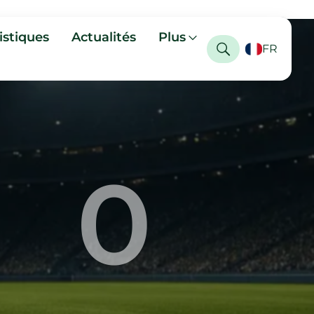
istiques
Actualités
Plus
FR
0