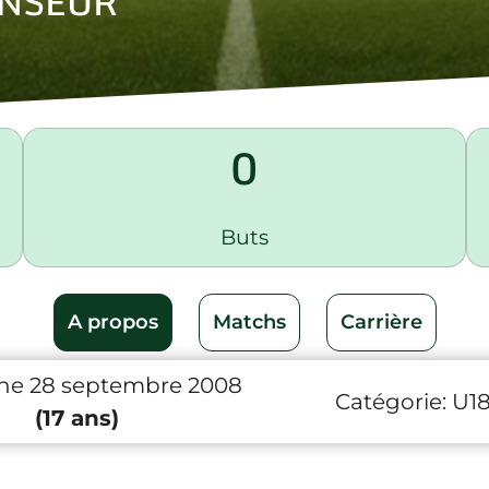
NSEUR
0
Buts
A propos
Matchs
Carrière
he 28 septembre 2008
Catégorie:
U1
(17 ans)