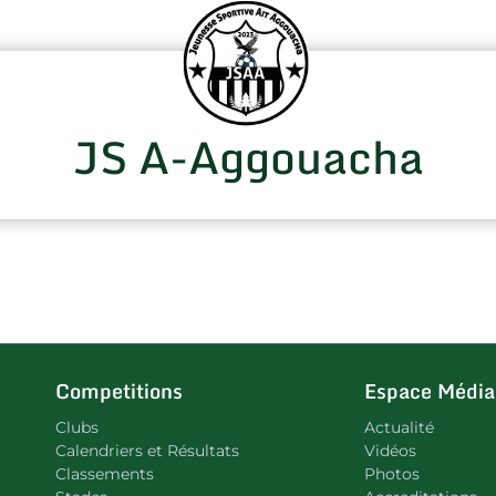
JS A-Aggouacha
Competitions
Espace Média
Clubs
Actualité
Calendriers et Résultats
Vidéos
Classements
Photos