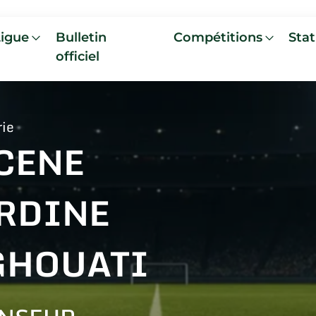
Ligue
Bulletin
Compétitions
Stat
officiel
rie
CENE
RDINE
GHOUATI