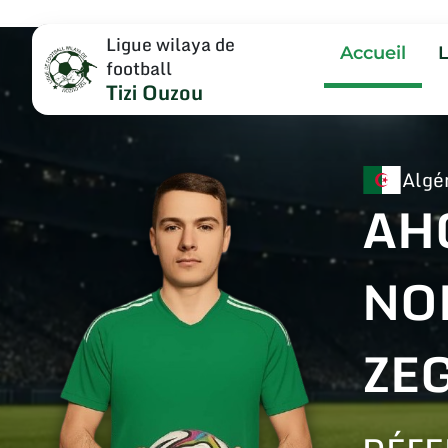
Ligue wilaya de
Accueil
football
Tizi Ouzou
Algé
AH
NO
ZE