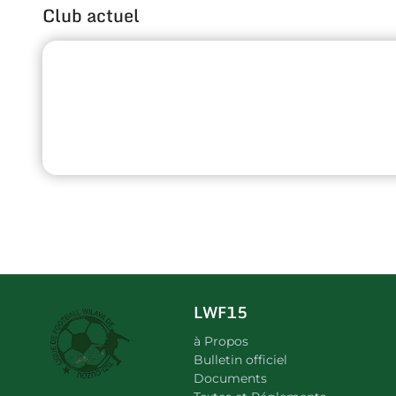
Club actuel
LWF15
à Propos
Bulletin officiel
Documents