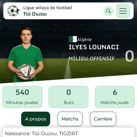
Ligue wilaya de football
Tizi Ouzou
Algérie
ILYES LOUNACI
0
MILIEU-OFFENSIF
540
0
6
Minutes jouées
Buts
Matchs joués
A propos
Matchs
Carrière
Naissance:
Tizi Ouzou, TIGZIRT