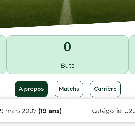
0
Buts
A propos
Matchs
Carrière
29 mars 2007
(19 ans)
Catégorie:
U2