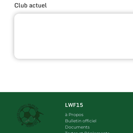
Club actuel
LWF15
à Propos
Bulletin officiel
Documents