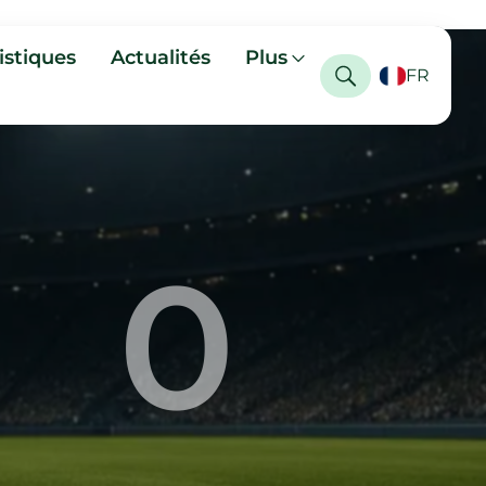
istiques
Actualités
Plus
FR
0