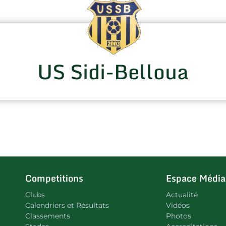
US Sidi-Belloua
Competitions
Espace Média
Clubs
Actualité
Calendriers et Résultats
Vidéos
Classements
Photos