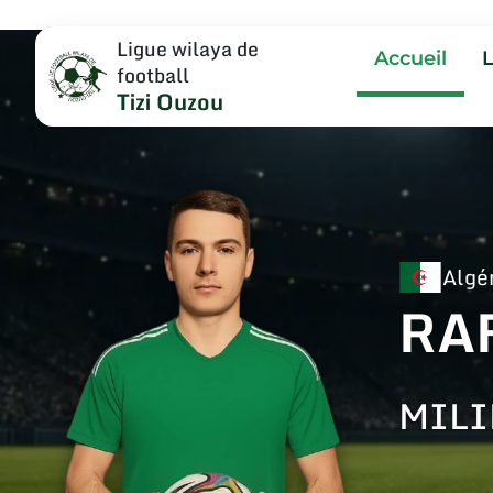
Ligue wilaya de
Accueil
football
Tizi Ouzou
Algé
RAF
MILI