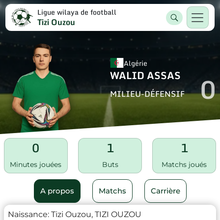
Ligue wilaya de football
Tizi Ouzou
Algérie
WALID ASSAS
0
MILIEU-DÉFENSIF
0
1
1
Minutes jouées
Buts
Matchs joués
A propos
Matchs
Carrière
Naissance:
Tizi Ouzou, TIZI OUZOU