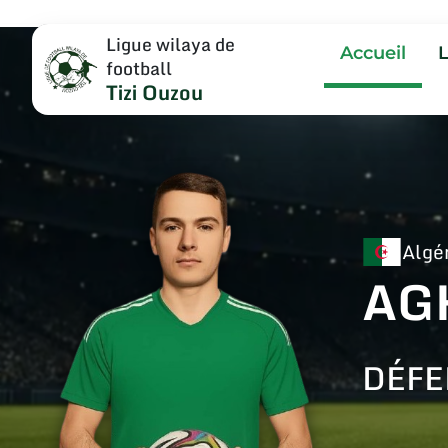
Ligue wilaya de
Accueil
football
Tizi Ouzou
Algé
AG
DÉFE