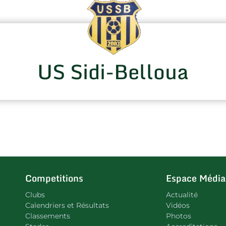
US Sidi-Belloua
Competitions
Espace Média
Clubs
Actualité
Calendriers et Résultats
Vidéos
Classements
Photos