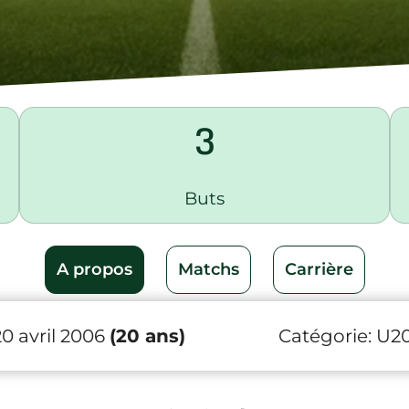
3
Buts
A propos
Matchs
Carrière
20 avril 2006
(20 ans)
Catégorie:
U2