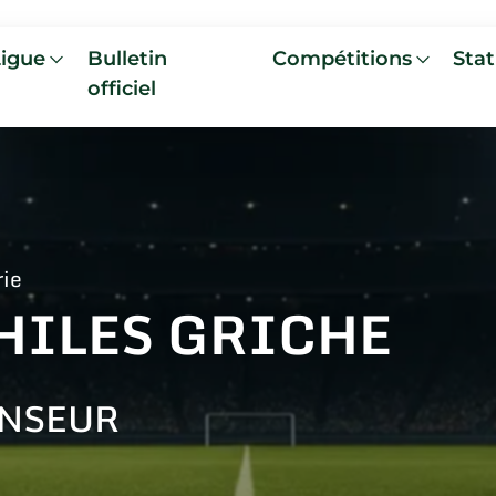
Ligue
Bulletin
Compétitions
Stat
officiel
rie
HILES GRICHE
NSEUR