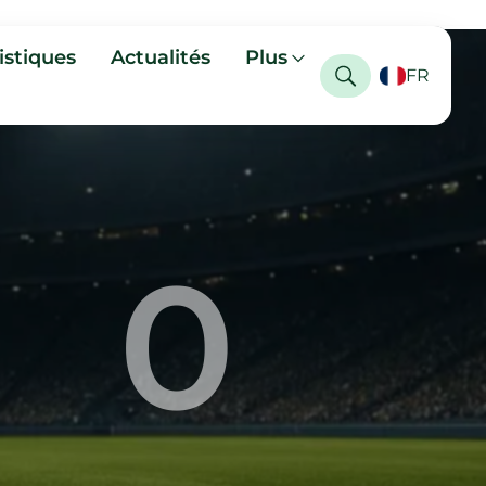
istiques
Actualités
Plus
FR
0