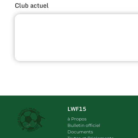
Club actuel
LWF15
à Propos
Bulletin officiel
Documents