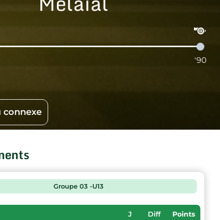
Melaial
'90
 connexe
ments
Groupe 03 -U13
J
Diff
Points