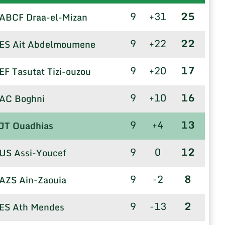
9
+31
25
ABCF Draa-el-Mizan
9
+22
22
ES Ait Abdelmoumene
9
+20
17
EF Tasutat Tizi-ouzou
9
+10
16
AC Boghni
9
+4
13
JT Ouadhias
9
0
12
US Assi-Youcef
9
-2
8
AZS Ain-Zaouia
9
-13
2
ES Ath Mendes