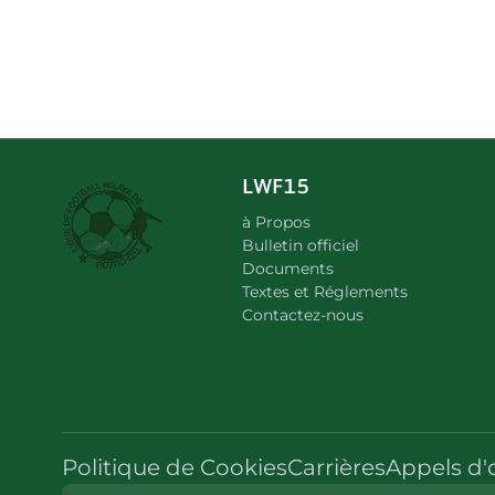
LWF15
à Propos
Bulletin officiel
Documents
Textes et Réglements
Contactez-nous
Politique de Cookies
Carrières
Appels d'