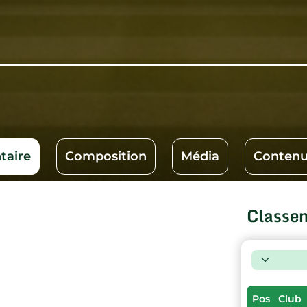
aire
Composition
Média
Contenu
Classe
Pos
Club