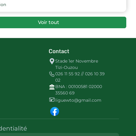
9
-21
-3
ES Ath Aissi
ion
9
-51
-6
US Kalous-Melaial
Voir tout
Contact
Stade 1er Novembre
Tizi-Ouzou
026 11 55 92 // 026 10 39
02
BNA : 00100581 02000
35560 69
liguewto@gmail.com
dentialité