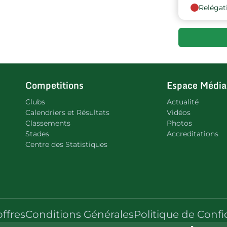
Relégat
9
10
Competitions
Espace Média
Clubs
Actualité
Calendriers et Résultats
Vidéos
Classements
Photos
Stades
Accreditations
Centre des Statistiques
offres
Conditions Générales
Politique de Confi