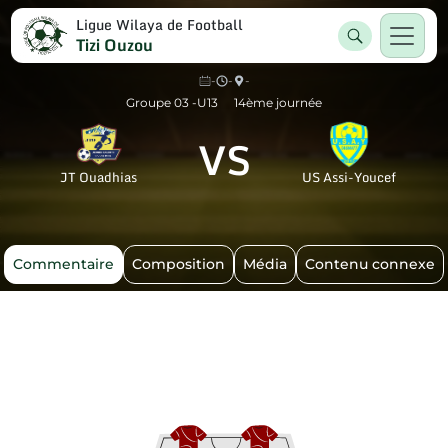
Ligue Wilaya de Football
Tizi Ouzou
-
-
-
Groupe 03 -U13
14ème journée
VS
JT Ouadhias
US Assi-Youcef
Commentaire
Composition
Média
Contenu connexe