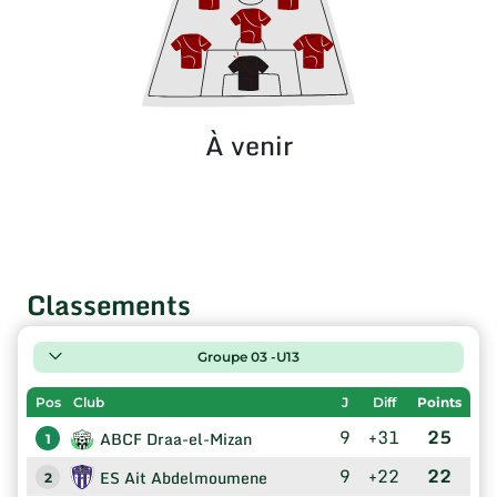
À venir
Classements
Groupe 03 -U13
Pos
Club
J
Diff
Points
9
+31
25
ABCF Draa-el-Mizan
1
9
+22
22
ES Ait Abdelmoumene
2