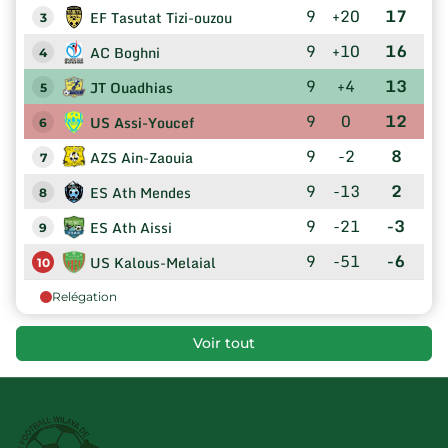
9
+20
17
EF Tasutat Tizi-ouzou
3
9
+10
16
AC Boghni
4
9
+4
13
JT Ouadhias
5
9
0
12
US Assi-Youcef
6
9
-2
8
AZS Ain-Zaouia
7
9
-13
2
ES Ath Mendes
8
9
-21
-3
ES Ath Aissi
9
9
-51
-6
US Kalous-Melaial
10
Relégation
Voir tout