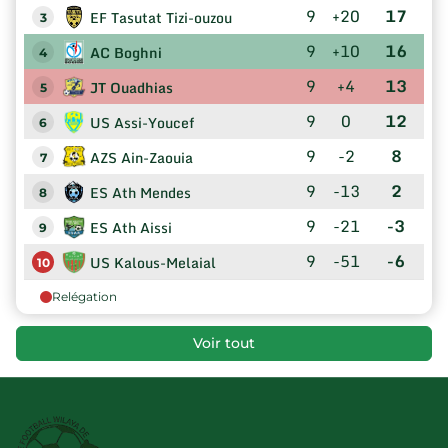
9
+20
17
EF Tasutat Tizi-ouzou
3
9
+10
16
AC Boghni
4
9
+4
13
JT Ouadhias
5
9
0
12
US Assi-Youcef
6
9
-2
8
AZS Ain-Zaouia
7
9
-13
2
ES Ath Mendes
8
9
-21
-3
ES Ath Aissi
9
9
-51
-6
US Kalous-Melaial
10
Relégation
Voir tout