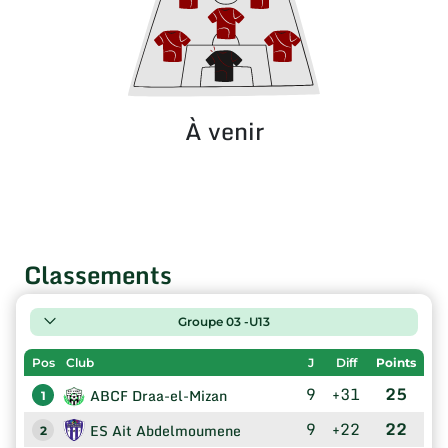
À venir
Classements
Groupe 03 -U13
Pos
Club
J
Diff
Points
9
+31
25
ABCF Draa-el-Mizan
1
9
+22
22
ES Ait Abdelmoumene
2