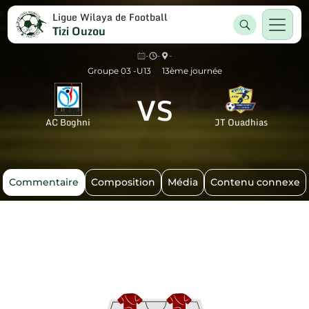
Ligue Wilaya de Football
Tizi Ouzou
-
-
-
Groupe 03 -U13
13ème journée
VS
AC Boghni
JT Ouadhias
Commentaire
Composition
Média
Contenu connexe