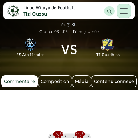
Ligue Wilaya de Football
Tizi Ouzou
-
-
-
Groupe 03 -U13
11ème journée
VS
ES Ath Mendes
JT Ouadhias
Commentaire
Composition
Média
Contenu connexe