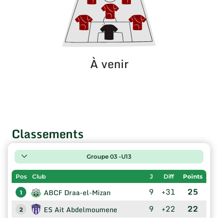
À venir
Classements
Groupe 03 -U13
Pos
Club
J
Diff
Points
9
+31
25
ABCF Draa-el-Mizan
1
9
+22
22
ES Ait Abdelmoumene
2