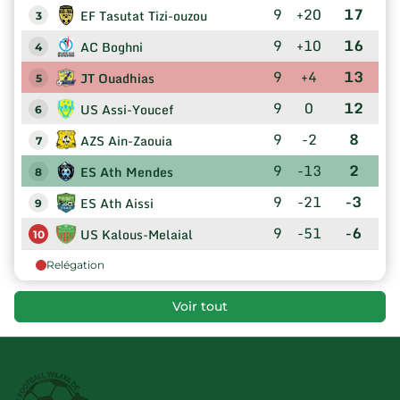
9
+20
17
EF Tasutat Tizi-ouzou
3
9
+10
16
AC Boghni
4
9
+4
13
JT Ouadhias
5
9
0
12
US Assi-Youcef
6
9
-2
8
AZS Ain-Zaouia
7
9
-13
2
ES Ath Mendes
8
9
-21
-3
ES Ath Aissi
9
9
-51
-6
US Kalous-Melaial
10
Relégation
Voir tout