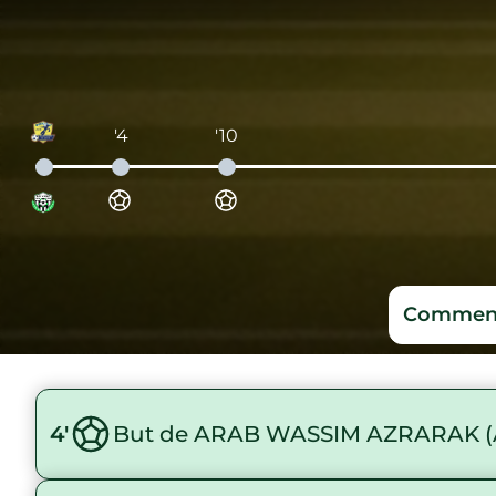
'4
'10
Comment
4'
But de ARAB WASSIM AZRARAK 