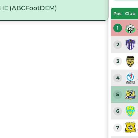
HE (ABCFootDEM)
Pos
Club
1
2
3
4
5
6
7