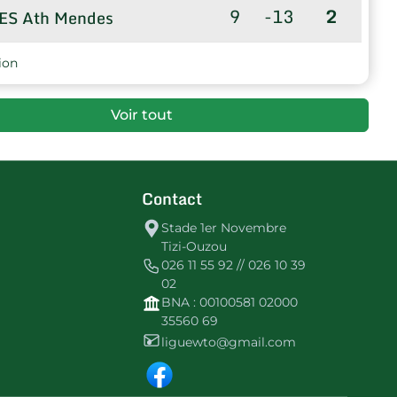
9
-13
2
ES Ath Mendes
9
-21
-3
ES Ath Aissi
ion
9
-51
-6
US Kalous-Melaial
Voir tout
Contact
Stade 1er Novembre
Tizi-Ouzou
026 11 55 92 // 026 10 39
02
BNA : 00100581 02000
35560 69
liguewto@gmail.com