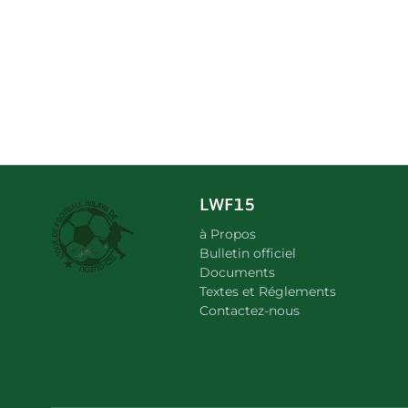
LWF15
à Propos
Bulletin officiel
Documents
Textes et Réglements
Contactez-nous