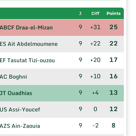
J
Diff
Points
9
+31
25
ABCF Draa-el-Mizan
9
+22
22
ES Ait Abdelmoumene
9
+20
17
EF Tasutat Tizi-ouzou
9
+10
16
AC Boghni
9
+4
13
JT Ouadhias
9
0
12
US Assi-Youcef
9
-2
8
AZS Ain-Zaouia