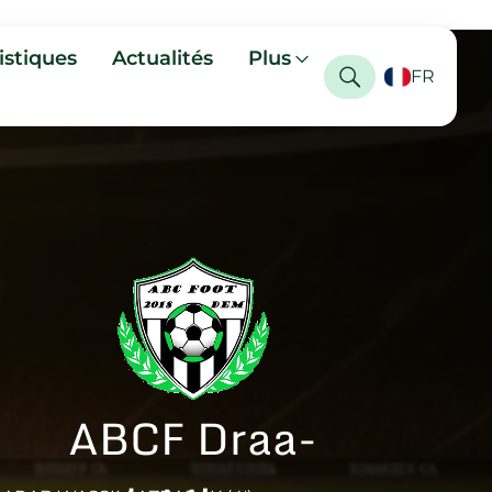
istiques
Actualités
Plus
FR
ABCF Draa-