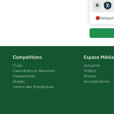
8
Relégat
9
10
Competitions
Espace Média
Clubs
Actualité
Calendriers et Résultats
Vidéos
Classements
Photos
Stades
Accreditations
Centre des Statistiques