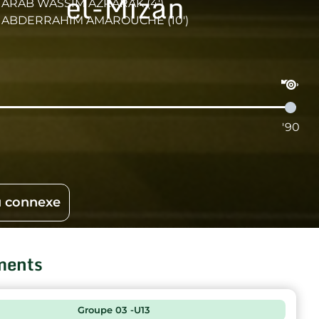
el-Mizan
ARAB WASSIM AZRARAK (4')
ABDERRAHIM AMAROUCHE (10')
'90
 connexe
ments
Groupe 03 -U13